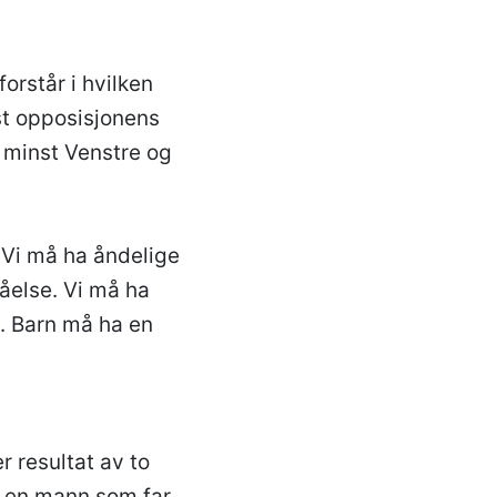
forstår i hvilken
nst opposisjonens
e minst Venstre og
 Vi må ha åndelige
åelse. Vi må ha
e. Barn må ha en
r resultat av to
r en mann som far