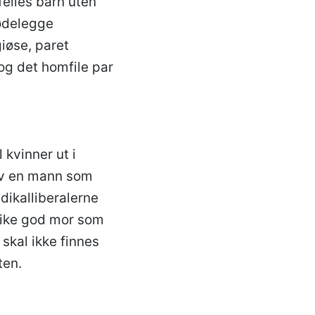
felles barn uten
 ødelegge
giøse, paret
og det homfile par
 kvinner ut i
 av en mann som
dikalliberalerne
 like god mor som
 skal ikke finnes
ten.