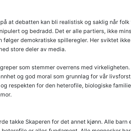
på at debatten kan bli realistisk og saklig når folk 
nipulert og bedradd. Det er alle partiers, ikke mi
n følger demokratiske spilleregler. Her sviktet ikk
ed store deler av media.
egreper som stemmer overrens med virkeligheten.
annhet og god moral som grunnlag for vår livsforst
og respekten for den heterofile, biologiske famili
 mor.
de takke Skaperen for det annet kjønn. Alle barn e
t heterofile er alles fundament. Alle mennesker ha