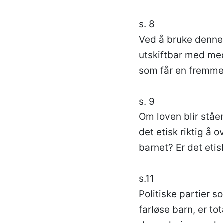
s. 8
Ved å bruke denne l
utskiftbar med med
som får en fremmed
s. 9
Om loven blir ståen
det etisk riktig å 
barnet? Er det etis
s.11
Politiske partier s
farløse barn, er tot