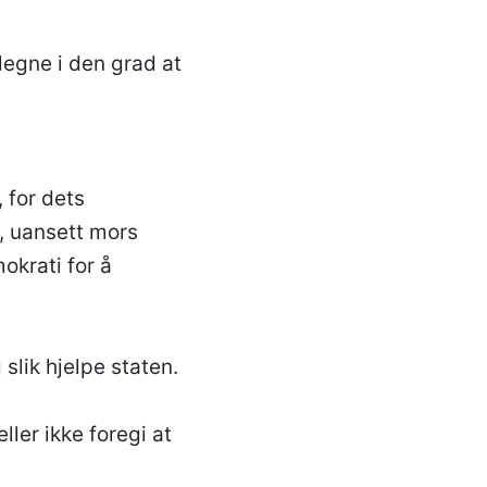
legne i den grad at
 for dets
, uansett mors
okrati for å
slik hjelpe staten.
ller ikke foregi at