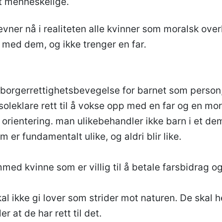
t menneskelige.
evner nå i realiteten alle kvinner som moralsk over
 med dem, og ikke trenger en far.
 borgerrettighetsbevegelse for barnet som person,
leklare rett til å vokse opp med en far og en mor
e orientering. man ulikebehandler ikke barn i et dem
m er fundamentalt ulike, og aldri blir like.
d kvinne som er villig til å betale farsbidrag og 
kal ikke gi lover som strider mot naturen. De skal he
er at de har rett til det.