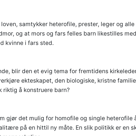
oven, samtykker heterofile, prester, leger og alle a
mor, og at mors og fars felles barn likestilles me
 kvinne i fars sted.
de, blir den et evig tema for fremtidens kirkeleder
overkjøre ekteskapet, den biologiske, kristne familie
k riktig å konstruere barn?
om gjør det mulig for homofile og single heterofile 
alitære på en hittil ny måte. En slik politikk er en 