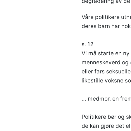
degradering av de
Våre politikere utn
deres barn har nok
s. 12
Vi må starte en ny
menneskeverd og so
eller fars seksuell
likestille voksne so
… medmor, en fremme
Politikere bør og s
de kan gjøre det ell