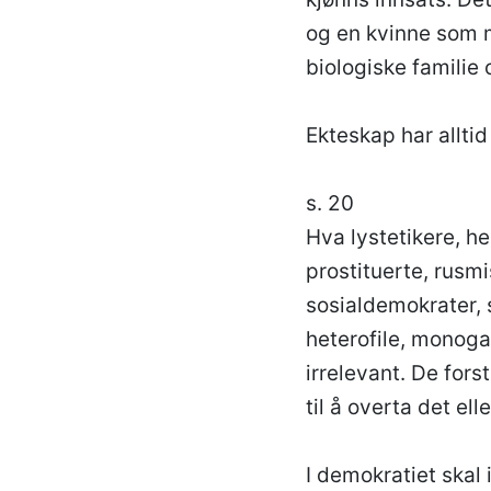
og en kvinne som 
biologiske familie 
Ekteskap har allti
s. 20
Hva lystetikere, hed
prostituerte, rusmi
sosialdemokrater, 
heterofile, monoga
irrelevant. De fors
til å overta det el
I demokratiet skal