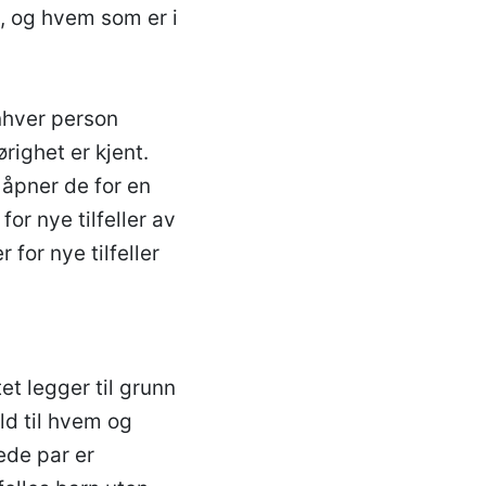
n, og hvem som er i
nhver person
righet er kjent.
, åpner de for en
for nye tilfeller av
for nye tilfeller
t legger til grunn
old til hvem og
ede par er