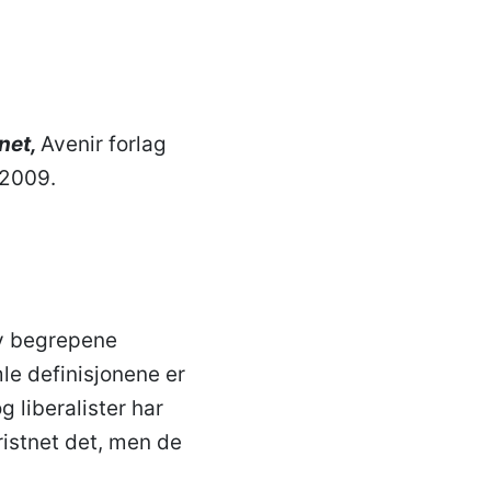
net,
Avenir forlag
 2009.
av begrepene
mle definisjonene er
g liberalister har
ristnet det, men de