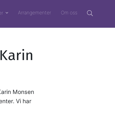
Arrangementer
Om oss
er
 Karin
 Karin Monsen
nter. Vi har