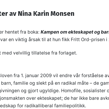
ter av Nina Karin Monsen
er hentet fra boka:
Kampen om ekteskapet og bar
r en viktig årsak til at hun fikk Fritt Ord-prisen i
 med velvillig tillatelse fra forlaget.
oven fra 1. januar 2009 vil endre vår forståelse 
 barn, familie og slekt på en radikal måte – de ga
vgivningen og gjort ugyldige. Homofile, sosialister o
isjonsmakten over ekteskapet; de har ikke bare avk
 redskap for radikalliberal familiepolitikk.