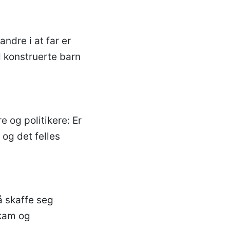
ndre i at far er
d konstruerte barn
e og politikere: Er
 og det felles
å skaffe seg
skam og