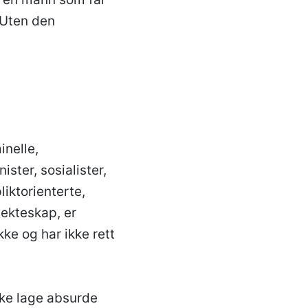
 Uten den
inelle,
ster, sosialister,
iktorienterte,
 ekteskap, er
kke og har ikke rett
kke lage absurde