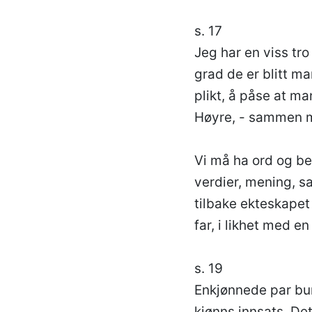
s. 17
Jeg har en viss tro 
grad de er blitt ma
plikt, å påse at ma
Høyre, - sammen m
Vi må ha ord og b
verdier, mening, s
tilbake ekteskapet 
far, i likhet med en
s. 19
Enkjønnede par bur
kjønns innsats. De