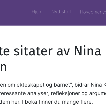
Hjem
Nytt stoff
Hovedmeny
te sitater av Nina
n
pen om ekteskapet og barnet", bidrar Nina
eressante analyser, refleksjoner og argume
dem her. I boka finner du mange flere.