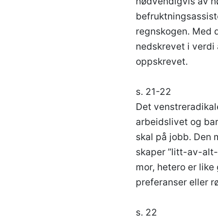
nødvendigvis av hø
befruktningsassist
regnskogen. Med den
nedskrevet i verdi
oppskrevet.
s. 21-22
Det venstreradikale
arbeidslivet og ba
skal på jobb. Den 
skaper ”litt-av-alt
mor, hetero er like
preferanser eller r
s. 22