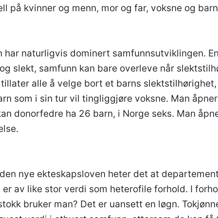
jell på kvinner og menn, mor og far, voksne og bar
n har naturligvis dominert samfunnsutviklingen. E
 og slekt, samfunn kan bare overleve når slektstilhø
tillater alle å velge bort et barns slektstilhørighet
arn som i sin tur vil tingliggjøre voksne. Man åpner 
an donorfedre ha 26 barn, i Norge seks. Man åpner 
else.
 den nye ekteskapsloven heter det at departemente
 er av like stor verdi som heterofile forhold. I forh
tokk bruker man? Det er uansett en løgn. Tokjønn