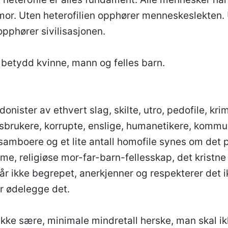
mor. Uten heterofilien opphører menneskeslekten.
opphører sivilisasjonen.
d betydd kvinne, mann og felles barn.
onister av ethvert slag, skilte, utro, pedofile, krim
sbrukere, korrupte, enslige, humanetikere, kommuni
samboere og et lite antall homofile synes om det pl
me, religiøse mor-far-barn-fellesskap, det kristne
tår ikke begrepet, anerkjenner og respekterer det i
ler ødelegge det.
 ikke sære, minimale mindretall herske, man skal i