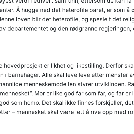
yest verdi i ethvert samfunn, ettersom de kan få 
enter. Å hugge ned det heterofile paret, er som å
ne loven blir det heterofile, og spesielt det reli
 av departementet og den rødgrønne regjeringen, 
 hovedprosjekt er likhet og likestilling. Derfor skal
rn i barnehager. Alle skal leve leve etter mønster
mannlige menneskemodellen styrer utviklingen. Ra
-mennesket”. Mor er like god far som far, og far er
 god som homo. Det skal ikke finnes forskjeller, det
øtter – mennesket skal være lett å rive opp med ro